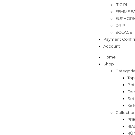
IT GIRL
FEMME F
EUPHORI
DRIP
SOLAGE
Payment Confir
Account
Home
Shop
Categori
Top
Bot
Dre
Set
Kid
Collectio
PRE
RIA
RÚ 