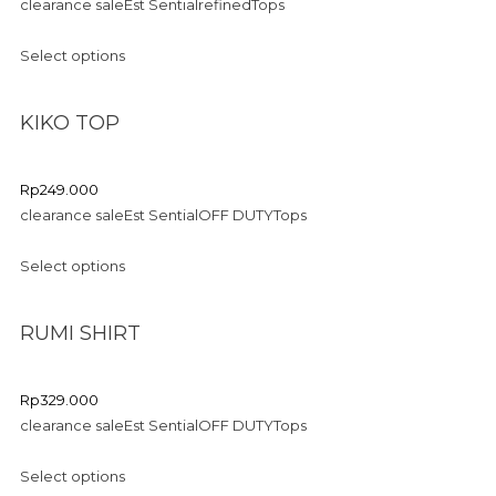
clearance sale
Est Sential
refined
Tops
Select options
KIKO TOP
Rp
249.000
clearance sale
Est Sential
OFF DUTY
Tops
Select options
RUMI SHIRT
Rp
329.000
clearance sale
Est Sential
OFF DUTY
Tops
Select options