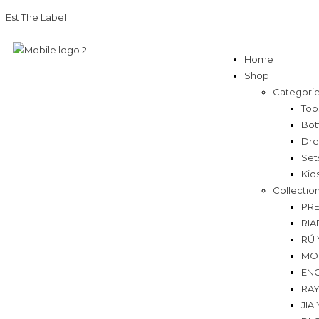
Est The Label
Home
Shop
Categori
Top
Bot
Dre
Set
Kid
Collectio
PRE
RIA
RÚ 
MO
EN
RA
JIA