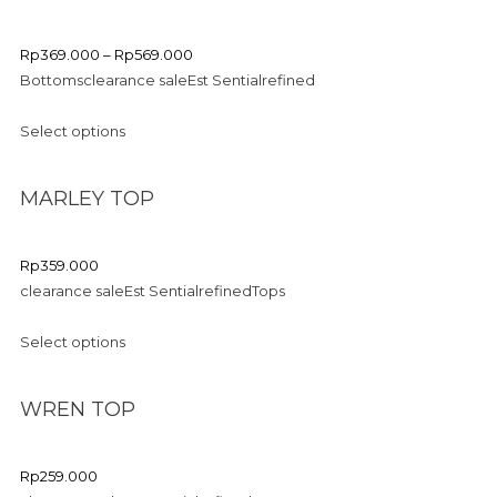
Rp
369.000
–
Rp
569.000
Bottoms
clearance sale
Est Sential
refined
Select options
MARLEY TOP
Rp
359.000
clearance sale
Est Sential
refined
Tops
Select options
WREN TOP
Rp
259.000