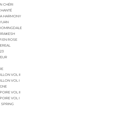
N CHÉRI
CHANTÉ
YA HARMONY
 YUAN
OOMINGDALE
RRAKESH
VI EN ROSE
EREAL
 23
VEUR
RE
ILLON VOL II
ILLON VOL I
IGNE
POIRE VOL II
POIRE VOL I
 SPRING