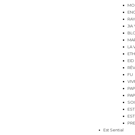
MO
EN
RA
JIA
BL
MA
LA 
ETH
EID
RÊ
FU
VIV
PAP
PAP
SO
EST
EST
PRE
Est Sential