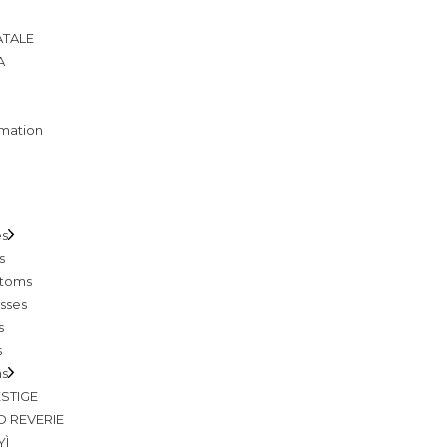
ATALE
A
mation
es
s
toms
sses
s
s
ns
STIGE
D REVERIE
YÌ