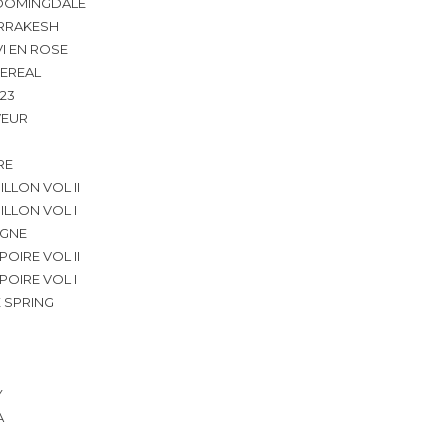
OOMINGDALE
RRAKESH
VI EN ROSE
EREAL
 23
VEUR
RE
ILLON VOL II
ILLON VOL I
IGNE
POIRE VOL II
POIRE VOL I
 SPRING
Y
A