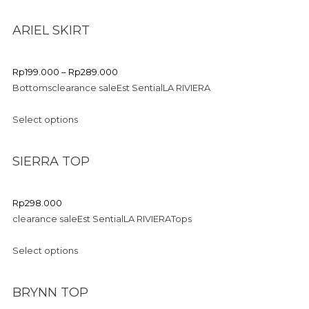
ARIEL SKIRT
Rp
199.000
–
Rp
289.000
Bottoms
clearance sale
Est Sential
LA RIVIERA
Select options
SIERRA TOP
Rp
298.000
clearance sale
Est Sential
LA RIVIERA
Tops
Select options
BRYNN TOP