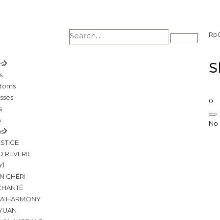
Rp
es
S
s
toms
sses
0
s
s
No 
ns
STIGE
D REVERIE
YÌ
N CHÉRI
CHANTÉ
YA HARMONY
 YUAN