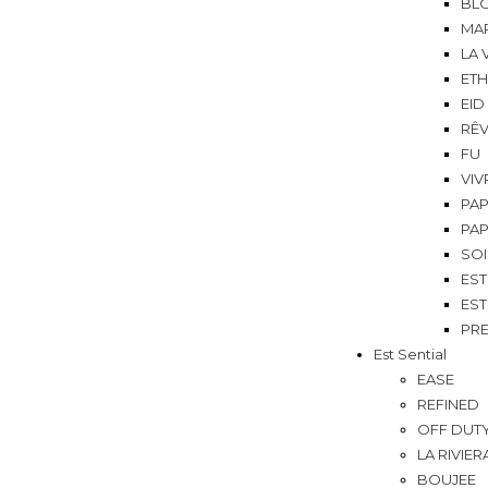
BL
MA
LA 
ETH
EID
RÊ
FU
VIV
PAP
PAP
SO
EST
EST
PRE
Est Sential
EASE
REFINED
OFF DUT
LA RIVIER
BOUJEE